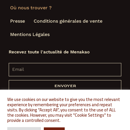
Où nous trouver ?
Presse
Conditions générales de vente
Mentions Légales
Recevez toute l'actualité de Menakao
envoyer
We use cookies on our website to give you the most relevant
where to find us
où nous trouver 
experience by remembering your preferences and repeat
visits. By clicking “Accept All”, you consent to the use of ALL
the cookies. However, you may visit "Cookie Settings" to
Menakao © 2021 Tous droits réservés |
by blackt
provide a controlled consent.
F
I
Y