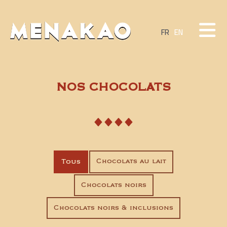
Aller
au
FR
EN
contenu
NOS CHOCOLATS
Chocolats au lait
Tous
Chocolats noirs
Chocolats noirs & inclusions