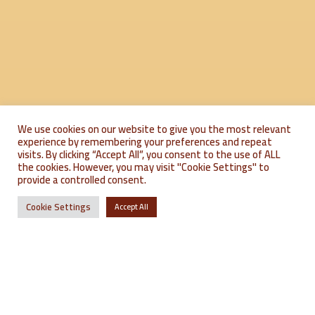
We use cookies on our website to give you the most relevant
experience by remembering your preferences and repeat
where to find us?
où nous trouver ?
visits. By clicking “Accept All”, you consent to the use of ALL
the cookies. However, you may visit "Cookie Settings" to
provide a controlled consent.
Cookie Settings
Accept All
PORTRAIT ETHNIE